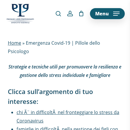
Skip
to
Menu
main
content
Home
»
Emergenza Covid-19 | Pillole dello
Psicologo
Strategie e tecniche utili per promuovere la resilienza e
gestione dello stress individuale e famigliare
Clicca sull’argomento di tuo
interesse:
chi Ã¨ in difficoltÃ nel fronteggiare lo stress da
Coronavirus
famiglie in difficoltÃ nella gestione dei figli con