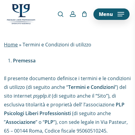
Skip
to
Menu
main
content
Home
»
Termini e Condizioni di utilizzo
Premessa
Il presente documento definisce i termini e le condizioni
di utilizzo (di seguito anche “
Termini e Condizioni
”) del
sito internet
psyplp.it
(di seguito anche il “Sito”), di
esclusiva titolarità e proprietà dell’ l’associazione
PLP
Psicologi Liberi Professionisti
(di seguito anche
”
Associazione
” o “
PLP
”), con sede legale in Via Pasteur,
65 – 00144 Roma, Codice fiscale 95060510245.