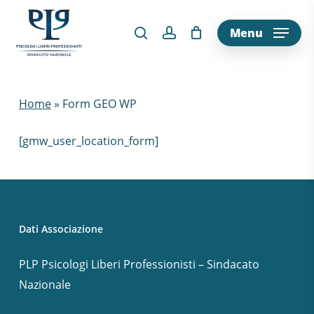
Skip
to
Menu
main
content
Home
»
Form GEO WP
[gmw_user_location_form]
Dati Associazione
PLP Psicologi Liberi Professionisti – Sindacato
Nazionale