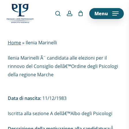
Skip
to
Menu
main
content
Home
»
Ilenia Marinelli
Ilenia Marinelli Ã¨ candidata alle elezioni per il
rinnovo del Consiglio dellâ€™Ordine degli Psicologi
della regione Marche
Data di nascita:
11/12/1983
Iscritta alla sezione A dellâ€™Albo degli Psicologi
Descrizione della motivazione alla candidatura:
Â