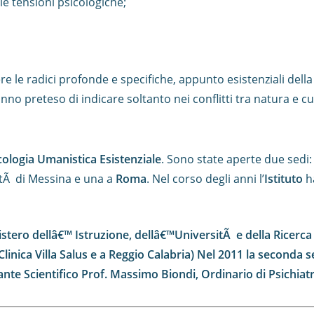
le tensioni psicologiche;
re le radici profonde e specifiche, appunto esistenziali dell
no preteso di indicare soltanto nei conflitti tra natura e cu
icologia Umanistica Esistenziale
. Sono state aperte due sedi:
sitÃ di Messina e una a
Roma
. Nel corso degli anni l’
Istituto
h
istero dellâ€™ Istruzione, dellâ€™UniversitÃ e della Ricerc
linica Villa Salus e a Reggio Calabria) Nel 2011 la seconda s
arante Scientifico Prof. Massimo Biondi, Ordinario di Psic