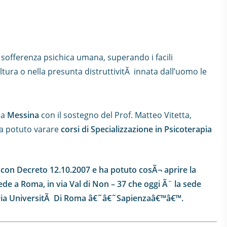
a sofferenza psichica umana, superando i facili
ltura o nella presunta distruttivitÃ innata dall’uomo le
 a
Messina
con il sostegno del Prof. Matteo Vitetta,
a potuto varare
corsi di Specializzazione in Psicoterapia
a con Decreto 12.10.2007 e ha potuto cosÃ¬ aprire la
ede a Roma, in via Val di Non – 37 che oggi Ã¨ la sede
hiatria UniversitÃ Di Roma â€˜â€˜Sapienzaâ€™â€™.