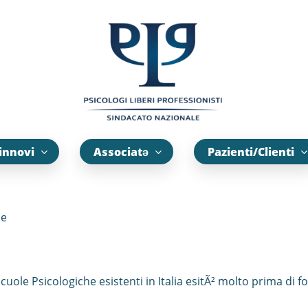
innovi
Associatə
Pazienti/Clienti
le
ole Psicologiche esistenti in Italia esitÃ² molto prima di fo