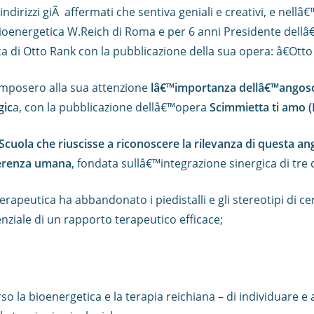
indirizzi giÃ affermati che sentiva geniali e creativi, e nell
 Bioenergetica W.Reich di Roma e per 6 anni Presidente dellâ€
ca di Otto Rank con la pubblicazione della sua opera: â€Ott
 imposero alla sua attenzione
lâ€™importanza dellâ€™angosci
gic
a, con la pubblicazione dellâ€™opera
Scimmietta ti amo (
cuola che riuscisse a riconoscere la rilevanza di questa a
fferenza umana
, fondata sullâ€™integrazione sinergica di tre
oterapeutica ha abbandonato i piedistalli e gli stereotipi di 
nziale di un rapporto terapeutico efficace;
so la bioenergetica e la terapia reichiana – di individuare e a