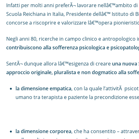
Infatti per molti anni preferÃ¬ lavorare nellâ€™ambito di 
Scuola Reichiana in Italia, Presidente dellâ€™ Istituto di
concorse a riscoprire e valorizzare lâ€™opera pionieristi
Negli anni 80, ricerche in campo clinico e antropologico
contribuiscono alla sofferenza psicologica e psicopatolo
SentÃ¬ dunque allora lâ€™esigenza di creare
una nuova S
approccio originale, pluralista e non dogmatico alla so
la dimensione empatica
, con la quale l’attivitÃ psic
umano tra terapista e paziente la precondizione esse
la dimensione corporea
, che ha consentito – attraver