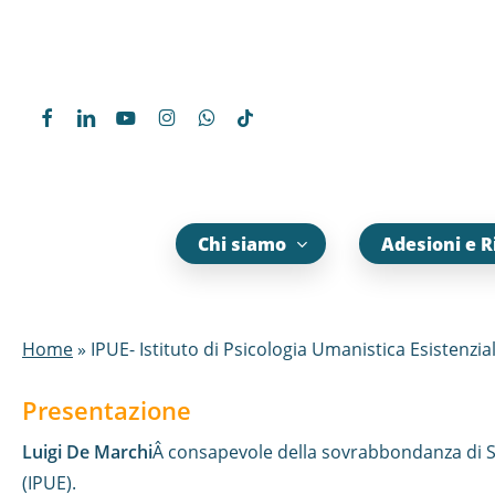
Skip
to
main
content
Search
Chi siamo
Adesioni e R
Home
»
IPUE- Istituto di Psicologia Umanistica Esistenzia
Presentazione
Luigi De Marchi
Â consapevole della sovrabbondanza di Scu
(IPUE).