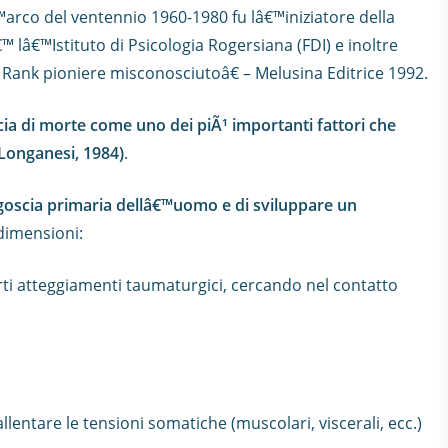
â€™arco del ventennio 1960-1980 fu lâ€™iniziatore della
™ lâ€™Istituto di Psicologia Rogersiana (FDI) e inoltre
o Rank pioniere misconosciutoâ€ – Melusina Editrice 1992.
a di morte come uno dei piÃ¹ importanti fattori che
Longanesi, 1984)
.
ngoscia primaria dellâ€™uomo e di sviluppare un
 dimensioni:
certi atteggiamenti taumaturgici, cercando nel contatto
llentare le tensioni somatiche (muscolari, viscerali, ecc.)