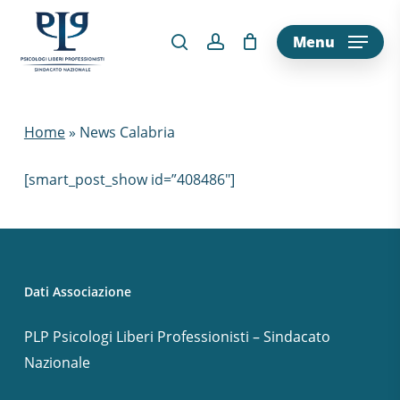
Skip
to
Menu
main
content
Home
»
News Calabria
[smart_post_show id=”408486″]
Dati Associazione
PLP Psicologi Liberi Professionisti – Sindacato
Nazionale