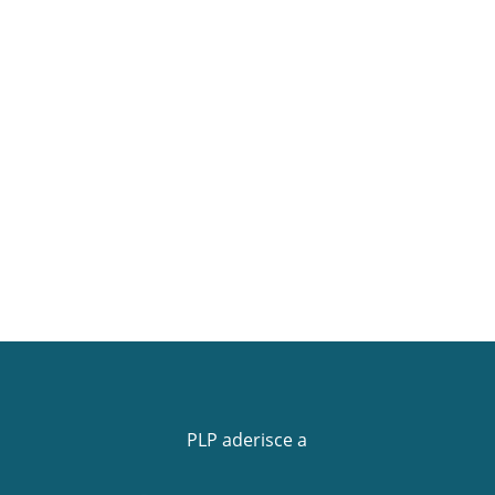
News regionali
News Sicili
Notizie
seminario gratuit
titolo: “Personal
branding: come l
psicologo può
promuovere se st
sviluppare il prop
business”.
PLP aderisce a