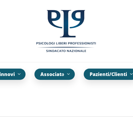
innovi
Associatə
Pazienti/Clienti