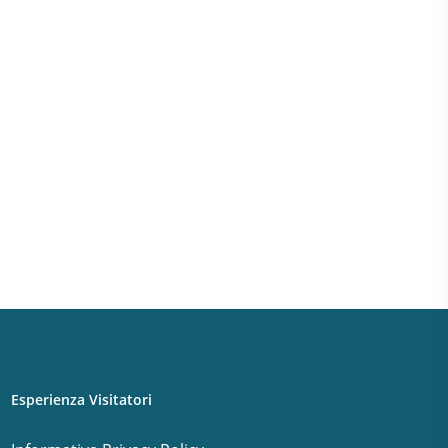
a
o dal
o
esso e
rio
Esperienza Visitatori