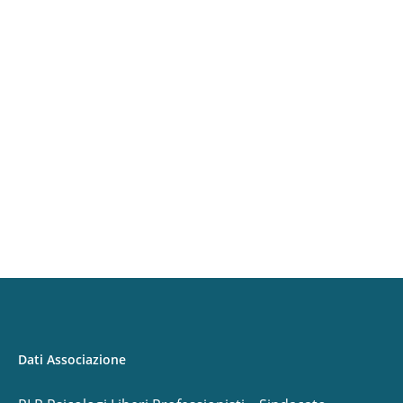
Attività
Convegno Nazionale
“PSICOLOGO 2.0, Lo Psicologo
in Italia in rete intra e
interprofessionale”
Dati Associazione