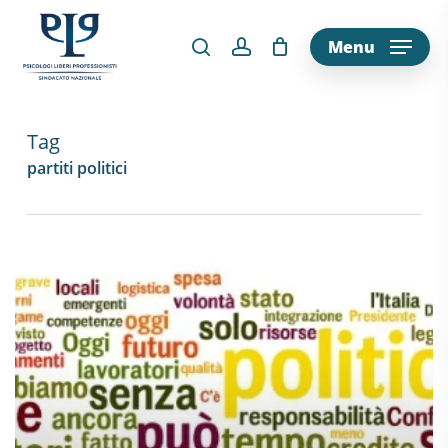
Skip
to
Menu
main
content
Tag
partiti politici