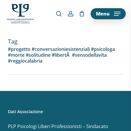
Skip
to
Menu
main
content
Tag
#progetto #conversazioniesistenziali #psicologa
#morte #solitudine #libertÃ #sensodellavita
#reggiocalabria
Dati Associazione
PLP Psicologi Liberi Professionisti – Sindacato