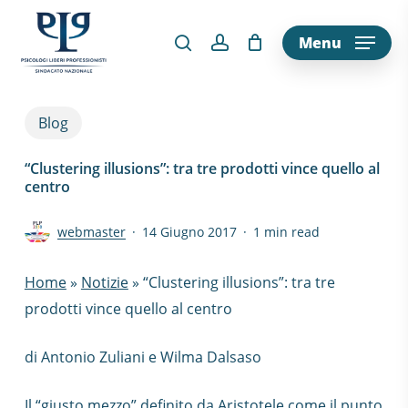
Skip
to
Menu
main
content
Blog
“Clustering illusions”: tra tre prodotti vince quello al
centro
webmaster
14 Giugno 2017
1 min read
Home
»
Notizie
»
“Clustering illusions”: tra tre
prodotti vince quello al centro
di Antonio Zuliani e Wilma Dalsaso
Il “giusto mezzo” definito da Aristotele come il punto