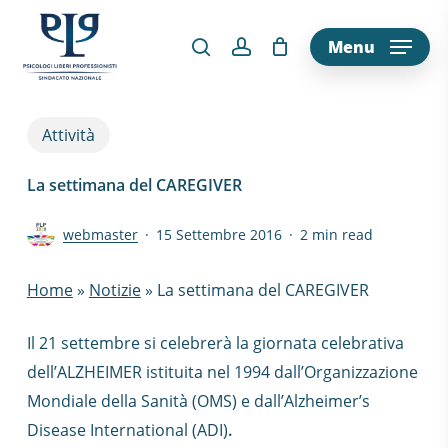
Skip
to
Menu
main
content
Attività
La settimana del CAREGIVER
webmaster
15 Settembre 2016
2 min read
Home
»
Notizie
»
La settimana del CAREGIVER
Il 21 settembre si celebrerà la giornata celebrativa
dell’ALZHEIMER istituita nel 1994 dall’Organizzazione
Mondiale della Sanità (OMS) e dall’Alzheimer’s
Disease International (ADI)
.