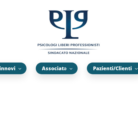
innovi
Associatə
Pazienti/Clienti