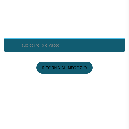
Il tuo carrello è vuoto.
RITORNA AL NEGOZIO