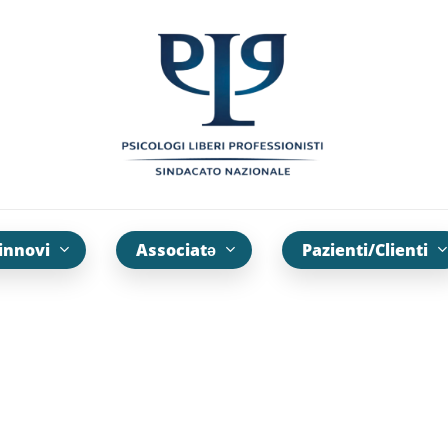
innovi
Associatə
Pazienti/Clienti