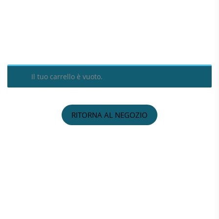
Il tuo carrello è vuoto.
RITORNA AL NEGOZIO