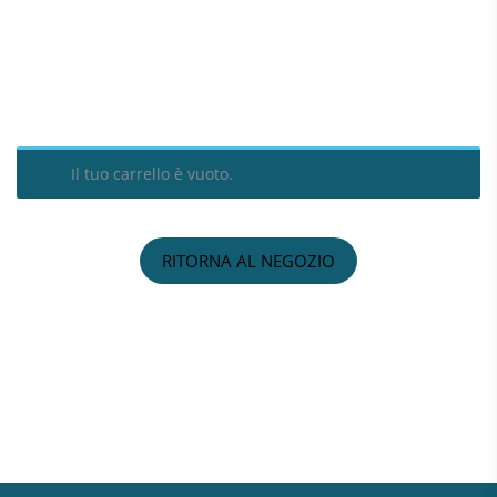
Il tuo carrello è vuoto.
RITORNA AL NEGOZIO