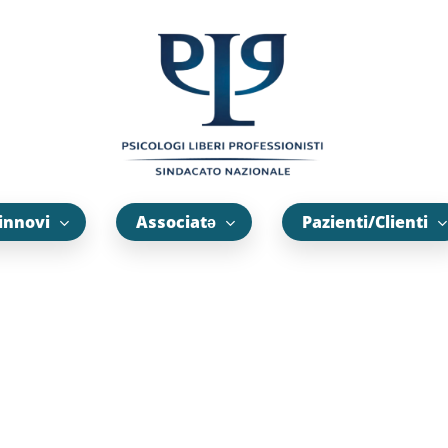
innovi
Associatə
Pazienti/Clienti