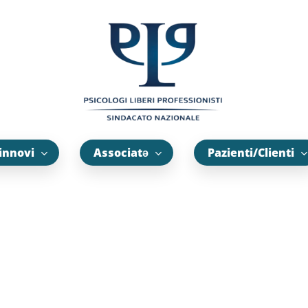
innovi
Associatə
Pazienti/Clienti