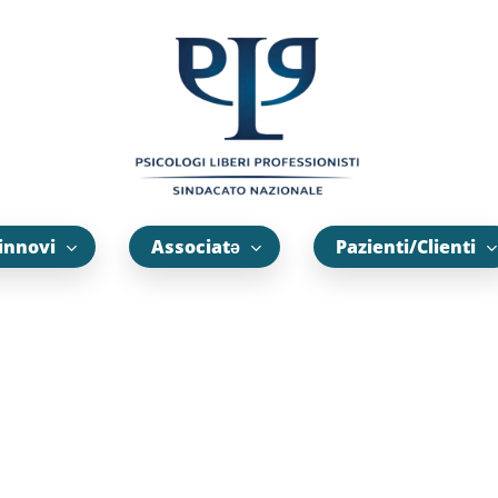
innovi
Associatə
Pazienti/Clienti