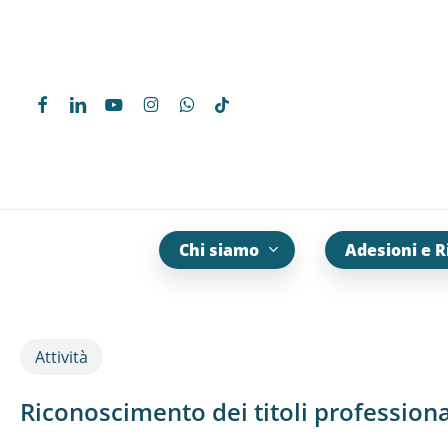
Skip
to
main
content
Chi siamo
Adesioni e R
Attività
Riconoscimento dei titoli professiona