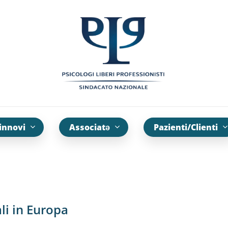
innovi
Associatə
Pazienti/Clienti
li in Europa