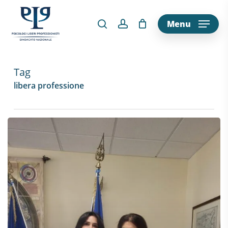
Skip
to
Menu
main
content
Tag
libera professione