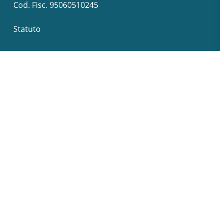
Cod. Fisc. 95060510245
Statuto
PLP aderisce a
Esperienza Visitatori