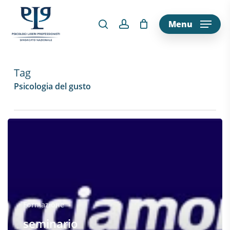
Skip
to
Menu
main
content
Tag
Psicologia del gusto
Formazione
seminario