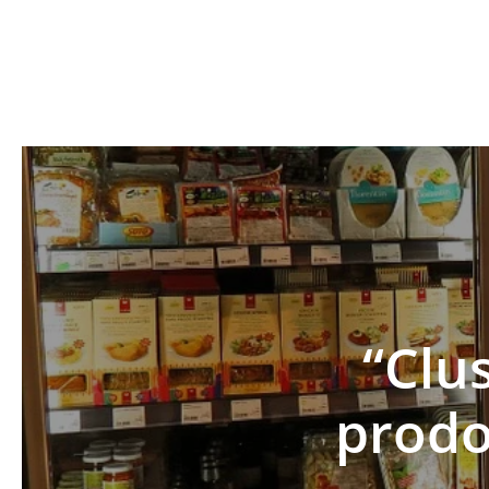
“Clus
prodo