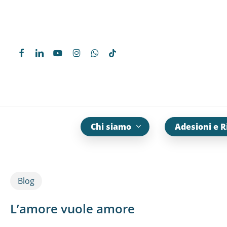
Skip
to
main
content
Chi siamo
Adesioni e R
Blog
L’amore vuole amore