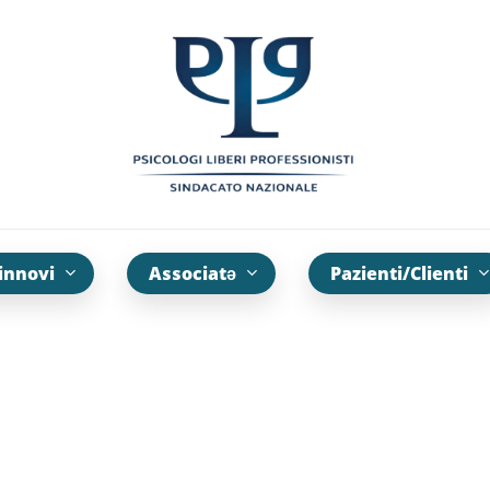
innovi
Associatə
Pazienti/Clienti