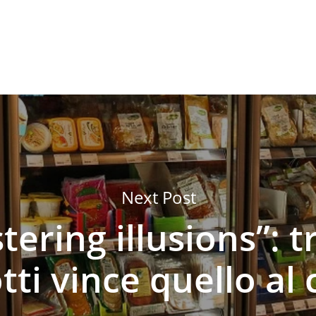
Next Post
tering illusions”: t
tti vince quello al