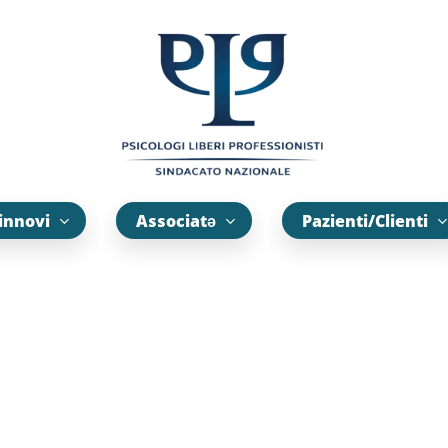
innovi
Associatə
Pazienti/Clienti