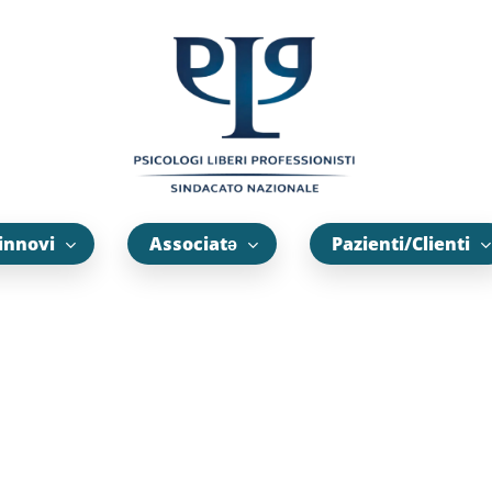
innovi
Associatə
Pazienti/Clienti