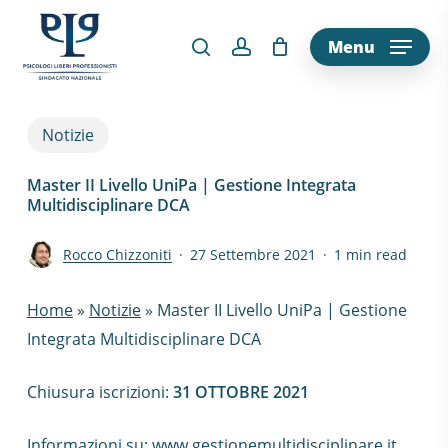
Skip
to
Menu
main
content
Notizie
Master II Livello UniPa | Gestione Integrata
Multidisciplinare DCA
Rocco Chizzoniti
27 Settembre 2021
1 min read
Home
»
Notizie
»
Master II Livello UniPa | Gestione
Integrata Multidisciplinare DCA
Chiusura iscrizioni:
31 OTTOBRE 2021
Informazioni su:
www.gestionemultidisciplinare.it