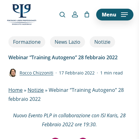
Skip
to
Menu
main
content
Formazione
News Lazio
Notizie
Webinar “Training Autogeno” 28 febbraio 2022
Rocco Chizzoniti
17 Febbraio 2022
1 min read
Home
»
Notizie
»
Webinar “Training Autogeno” 28
febbraio 2022
Nuovo Evento PLP in collaborazione con ISI Karis, 28
Febbraio 2022 ore 19:30.